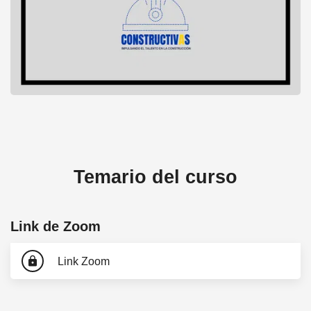
ON DEMAND -Taller | Inscripción de Obra
Temario del curso
Link de Zoom
lock
Link Zoom